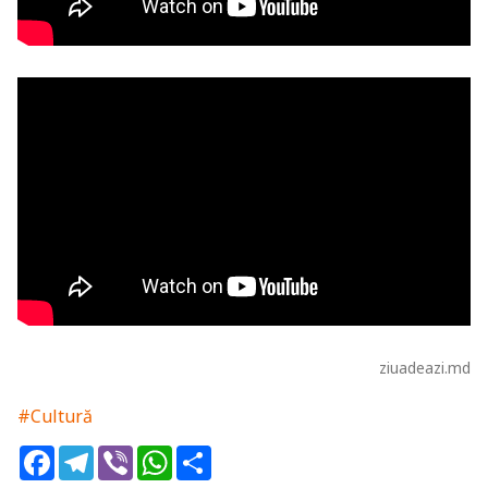
ziuadeazi.md
#Cultură
Facebook
Telegram
Viber
WhatsApp
Share