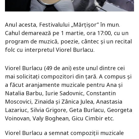
Anul acesta, Festivalului „Mărțișor” în mun.
Cahul demarează pe 1 martie, ora 17:00, cu un
program de muzică, poezie, cântec și un recital
folc cu interpretul Viorel Burlacu.
Viorel Burlacu (49 de ani) este unul dintre cei
mai solicitați compozitori din țară. A compus și
a făcut aranjamente muzicale pentru Ana şi
Natalia Barbu, Iurie Sadovnic, Constantin
Moscovici, Zinaida şi Zânica Julea, Anastasia
Lazariuc, Silvia Grigore, Geta Burlacu, Georgeta
Voinovan, Valy Boghean, Gicu Cimbir etc.
Viorel Burlacu a semnat compoziții muzicale