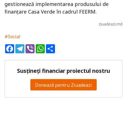
gestionează implementarea produsului de
finanțare Casa Verde în cadrul FEERM.
ziuadeazi.md
#Social
Facebook
Telegram
Viber
WhatsApp
Share
Susțineți financiar proiectul nostru
Donează pentru Ziuadeazi