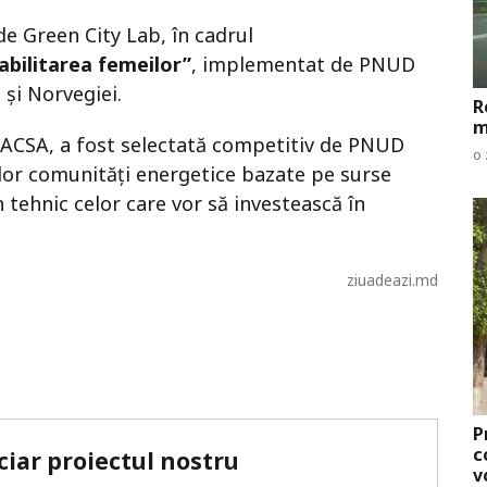
e Green City Lab, în cadrul
 abilitarea femeilor”
, implementat de PNUD
 și Norvegiei.
R
m
 ACSA, a fost selectată competitiv de PNUD
o 
lor comunități energetice bazate pe surse
n tehnic celor care vor să investească în
ziuadeazi.md
P
c
ciar proiectul nostru
v