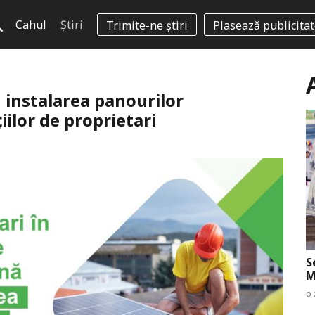
Cahul
Știri
Trimite-ne știri
Plasează publicita
 instalarea panourilor
iilor de proprietari
S
M
o 