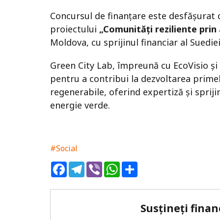
Concursul de finanțare este desfășurat d
proiectului
„Comunități reziliente prin
Moldova, cu sprijinul financiar al Suediei
Green City Lab, împreună cu EcoVisio și
pentru a contribui la dezvoltarea prime
regenerabile, oferind expertiză și spriji
energie verde.
#Social
Facebook
Telegram
Viber
WhatsApp
Share
Susțineți finan