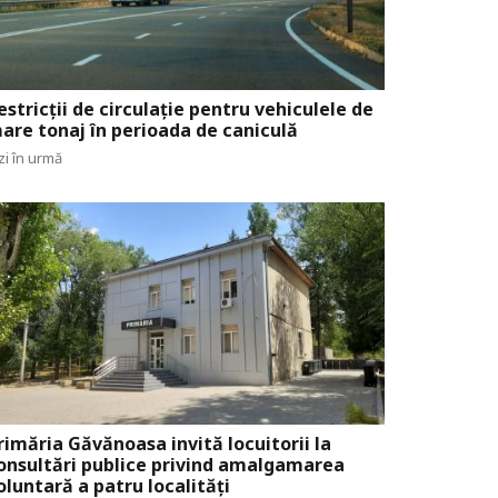
estricții de circulație pentru vehiculele de
are tonaj în perioada de caniculă
zi în urmă
rimăria Găvănoasa invită locuitorii la
onsultări publice privind amalgamarea
oluntară a patru localități