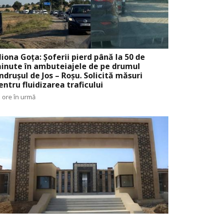
liona Goța: Șoferii pierd până la 50 de
inute în ambuteiajele de pe drumul
ndrușul de Jos – Roșu. Solicită măsuri
entru fluidizarea traficului
 ore în urmă