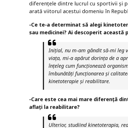
diferențele dintre lucrul cu sportivii și p
arată viitorul acestui domeniu în Repub
-Ce te-a determinat să alegi kinetoter
sau medicinei? Ai descoperit această 
Inițial, nu m-am gândit să-mi leg v
viața, mi-a apărut dorința de a a
înțeleg cum funcționează organism
îmbunătăți funcționarea și calitate
kinetoterapie și reabilitare.
-Care este cea mai mare diferență dintre
aflați la reabilitare?
Ulterior, studiind kinetoterapia, r