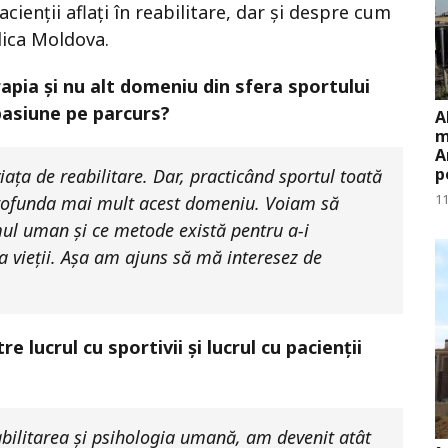
acienții aflați în reabilitare, dar și despre cum
lica Moldova.
apia și nu alt domeniu din sfera sportului
pasiune pe parcurs?
A
m
A
p
iața de reabilitare. Dar, practicând sportul toată
11
profunda mai mult acest domeniu. Voiam să
ul uman și ce metode există pentru a-i
a vieții. Așa am ajuns să mă interesez de
 lucrul cu sportivii și lucrul cu pacienții
eabilitarea și psihologia umană, am devenit atât