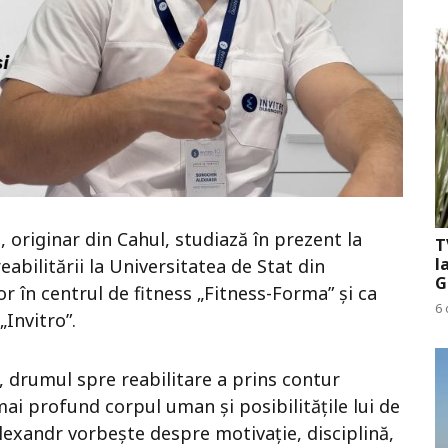
 originar din Cahul, studiază în prezent la
T
l
abilitării la Universitatea de Stat din
G
 în centrul de fitness „Fitness-Forma” și ca
6 
„Invitro”.
ie, drumul spre reabilitare a prins contur
mai profund corpul uman și posibilitățile lui de
lexandr vorbește despre motivație, disciplină,