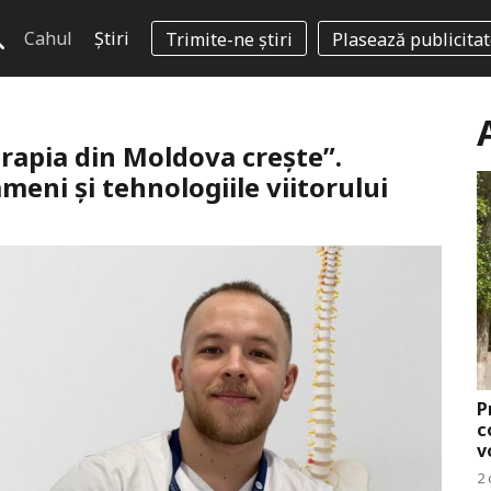
Cahul
Știri
Trimite-ne știri
Plasează publicita
rapia din Moldova crește”.
meni și tehnologiile viitorului
P
c
v
2 