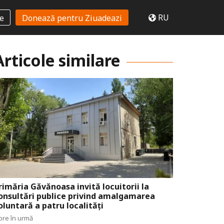
RU
te
Donează pentru Ziuadeazi
Articole similare
rimăria Găvănoasa invită locuitorii la
onsultări publice privind amalgamarea
oluntară a patru localități
ore în urmă