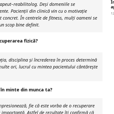
Î
erapeut–reabilitolog. Deși domeniile se
a
ente. Pacienții din clinică vin cu o motivație
12
t concret. În centrele de fitness, mulți oameni se
n scop bine definit.
cuperarea fizică?
ția, disciplina și încrederea în proces determină
multe ori, lucrul cu mintea pacientului cântărește
 în minte din munca ta?
presionează, fie că este vorba de o recuperare
importantă. Astfel de rezultate îți confirmă că