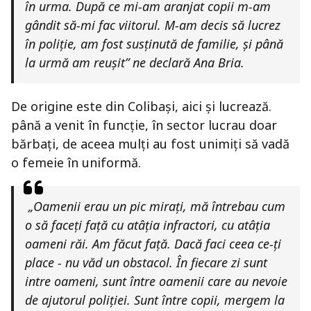
în urma. După ce mi-am aranjat copii m-am
gândit să-mi fac viitorul. M-am decis să lucrez
în poliție, am fost susținută de familie, și până
la urmă am reușit” ne declară Ana Bria.
De origine este din Colibași, aici și lucrează.
până a venit în funcție, în sector lucrau doar
bărbați, de aceea mulți au fost unimiți să vadă
o femeie în uniformă.
„Oamenii erau un pic mirați, mă întrebau cum
o să faceți față cu atâția infractori, cu atâția
oameni răi. Am făcut față. Dacă faci ceea ce-ți
place - nu văd un obstacol. În fiecare zi sunt
intre oameni, sunt între oamenii care au nevoie
de ajutorul poliției. Sunt între copii, mergem la