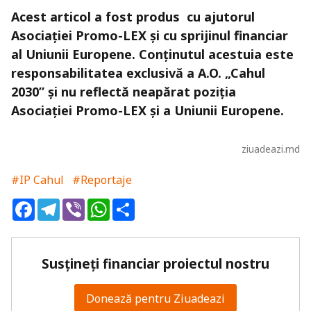
Acest articol a fost produs cu ajutorul
Asociației Promo-LEX și cu sprijinul financiar
al Uniunii Europene. Conținutul acestuia este
responsabilitatea exclusivă a A.O. „Cahul
2030” și nu reflectă neapărat poziția
Asociației Promo-LEX și a Uniunii Europene.
ziuadeazi.md
#IP Cahul
#Reportaje
Facebook
Telegram
Viber
WhatsApp
Share
Susțineți financiar proiectul nostru
Donează pentru Ziuadeazi