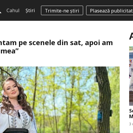
Cahul
Știri
Trimite-ne știri
Plasează publicita
ntam pe scenele din sat, apoi am
a mea”
S
M
3 