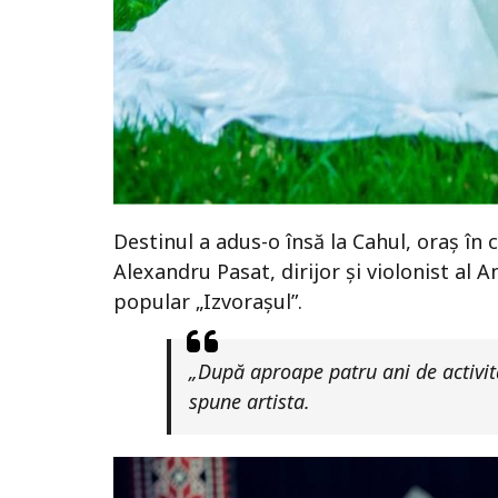
Destinul a adus-o însă la Cahul, oraș în c
Alexandru Pasat, dirijor și violonist al
popular „Izvorașul”.
„După aproape patru ani de activita
spune artista.