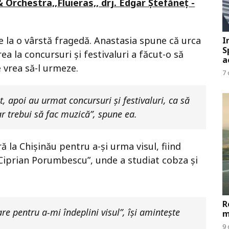
Orchestra,,Fluieras,, drj. Edgar Ștefăneț -
 la o vârstă fragedă. Anastasia spune că urca
I
S
ea la concursuri și festivaluri a făcut-o să
a
 vrea să-l urmeze.
7 
 apoi au urmat concursuri și festivaluri, ca să
r trebui să fac muzică”, spune ea.
ă la Chișinău pentru a-și urma visul, fiind
Ciprian Porumbescu”, unde a studiat cobza și
R
e pentru a-mi îndeplini visul”, își amintește
m
9 