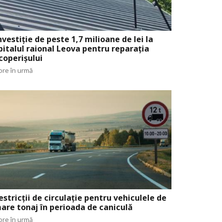
nvestiție de peste 1,7 milioane de lei la
pitalul raional Leova pentru reparația
coperișului
ore în urmă
estricții de circulație pentru vehiculele de
are tonaj în perioada de caniculă
ore în urmă