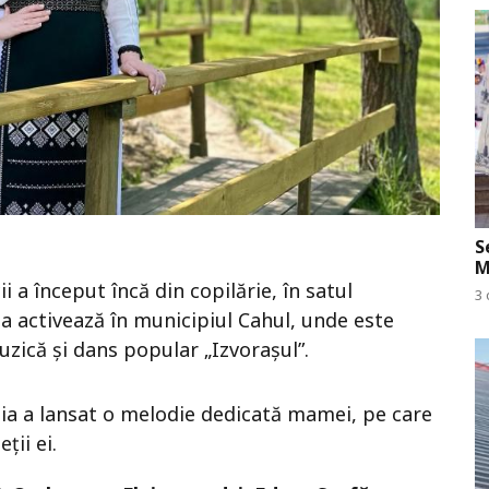
S
M
 a început încă din copilărie, în satul
3 
ta activează în municipiul Cahul, unde este
zică și dans popular „Izvorașul”.
sia a lansat o melodie dedicată mamei, pe care
ții ei.