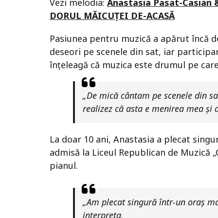
Vezi melodia:
Anastasia Pasat-Casian & 
DORUL MĂICUȚEI DE-ACASĂ
Pasiunea pentru muzică a apărut încă de
deseori pe scenele din sat, iar participar
înțeleagă că muzica este drumul pe care
„De mică cântam pe scenele din sat,
realizez că asta e menirea mea și a
La doar 10 ani, Anastasia a plecat singur
admisă la Liceul Republican de Muzică „
pianul.
„Am plecat singură într-un oraș mar
interpreta.