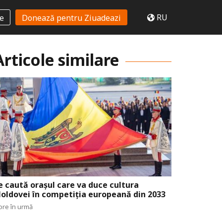
RU
te
Donează pentru Ziuadeazi
Articole similare
e caută orașul care va duce cultura
oldovei în competiția europeană din 2033
ore în urmă