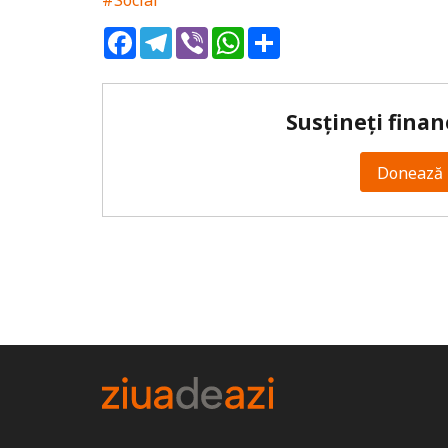
#Social
Facebook
Telegram
Viber
WhatsApp
Share
Susțineți finan
Donează 