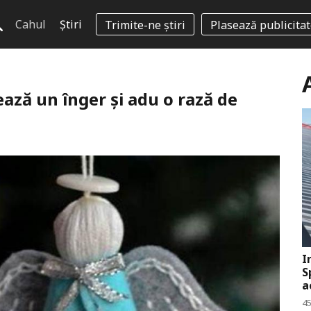
Cahul
Știri
Trimite-ne știri
Plasează publicita
eează un înger și adu o rază de
I
S
a
45