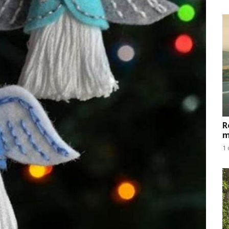
R
m
1 