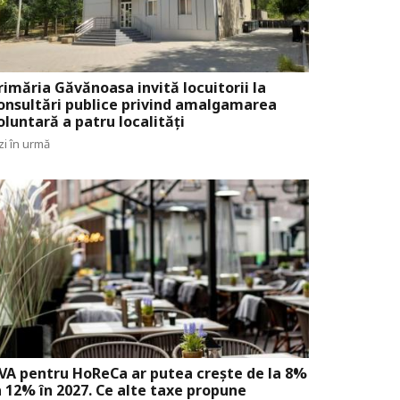
rimăria Găvănoasa invită locuitorii la
onsultări publice privind amalgamarea
oluntară a patru localități
zi în urmă
VA pentru HoReCa ar putea crește de la 8%
a 12% în 2027. Ce alte taxe propune