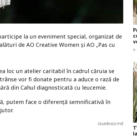
P
c
participe la un eveniment special, organizat de
v
, alături de AO Creative Women și AO „Pas cu
o 
ea loc un atelier caritabil în cadrul căruia se
strânse vor fi donate pentru a aduce o rază de
nără din Cahul diagnosticată cu leucemie.
ră, putem face o diferență semnificativă în
jutor.
ziuadeazi.md
T
l