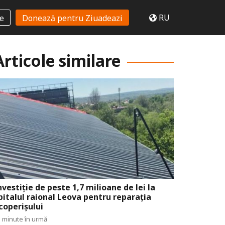
RU
te
Donează pentru Ziuadeazi
Articole similare
nvestiție de peste 1,7 milioane de lei la
pitalul raional Leova pentru reparația
coperișului
 minute în urmă