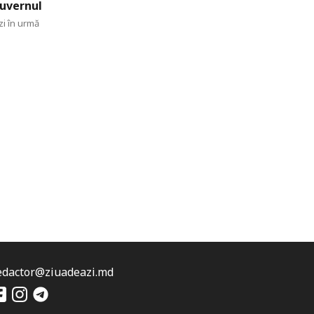
uvernul
zi în urmă
edactor@ziuadeazi.md