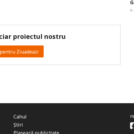
G
o 
ciar proiectul nostru
pentru Ziuadeazi
r
Cahul
Știri
Plasează publicitate