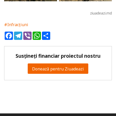
ziuadeazi.md
#Infracțiuni
Facebook
Telegram
Viber
WhatsApp
Share
Susțineți financiar proiectul nostru
Donează pentru Ziuadeazi