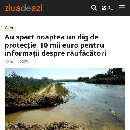
RU
Cahul
Au spart noaptea un dig de
protecție. 10 mii euro pentru
informații despre răufăcători
12 Iunie 2025