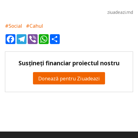
ziuadeazi.md
#Social
#Cahul
Facebook
Telegram
Viber
WhatsApp
Share
Susțineți financiar proiectul nostru
Donează pentru Ziuadeazi