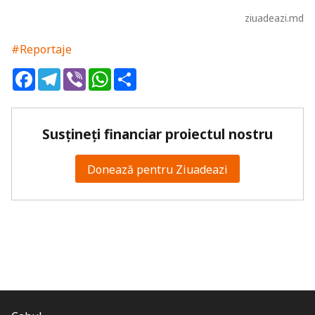
ziuadeazi.md
#Reportaje
Facebook
Telegram
Viber
WhatsApp
Share
Susțineți financiar proiectul nostru
Donează pentru Ziuadeazi