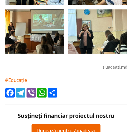
ziuadeazi.md
#Educație
Facebook
Telegram
Viber
WhatsApp
Share
Susțineți financiar proiectul nostru
Donează pentru Ziuadeazi