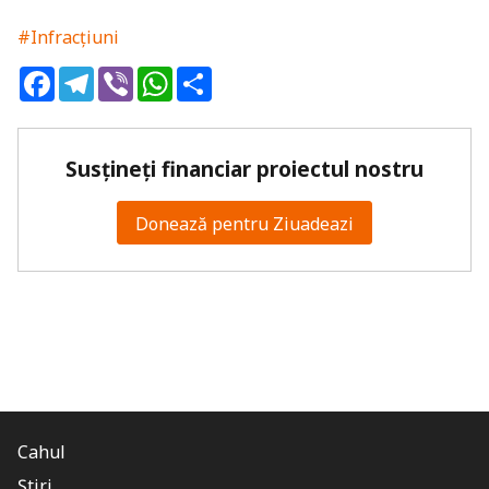
#Infracțiuni
Facebook
Telegram
Viber
WhatsApp
Share
Susțineți financiar proiectul nostru
Donează pentru Ziuadeazi
Cahul
Știri