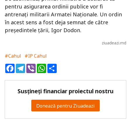
pentru asigurarea ordinii publice vor fi
antrenați militarii Armatei Naționale. Un ordin
în acest sens a fost deja semnat de către
președintele țării, Igor Dodon.
ziuadeazi.md
#Cahul
#IP Cahul
Facebook
Telegram
Viber
WhatsApp
Share
Susțineți financiar proiectul nostru
Donează pentru Ziuadeazi