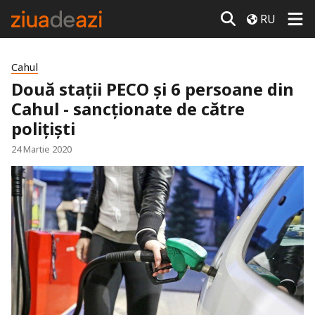
RU
Cahul
Două stații PECO și 6 persoane din
Cahul - sancționate de către
polițiști
24 Martie 2020