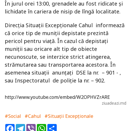
În jurul orei 13:00, grenadele au fost ridicate și
lichidate în cariera de nisip de lîngă localitate.
Direcția Situații Excepționale Cahul informează
că orice tip de muniții depistate prezintă
pericol pentru viață. În cazul că depistați
muniții sau oricare alt tip de obiecte
necunoscute, se interzice strict atingerea,
strămutarea sau transportarea acestora. În
asemenea situații anunțați DSE la nr. – 901 - ,
sau Inspectoratul de poliție la nr. – 902.
http://www.youtube.com/embed/W2OPHVZrARE
ziuadeazi.md
#Social
#Cahul
#Situații Excepționale
Facebook
Telegram
Viber
WhatsApp
Share