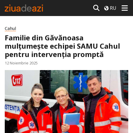
RU
Cahul
Familie din Găvănoasa
mulțumește echipei SAMU Cahul
pentru intervenția promptă
12 Noiembrie 2025