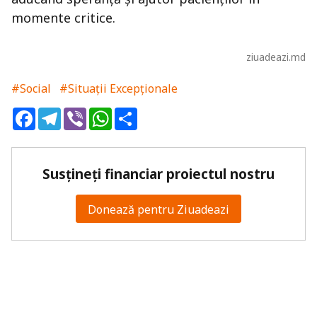
momente critice.
ziuadeazi.md
#Social
#Situații Excepționale
Facebook
Telegram
Viber
WhatsApp
Share
Susțineți financiar proiectul nostru
Donează pentru Ziuadeazi