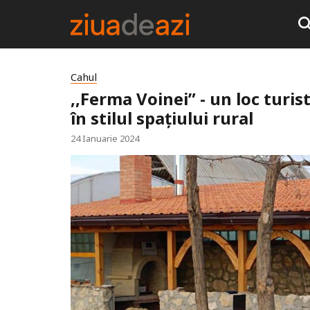
Cahul
,,Ferma Voinei” - un loc turis
în stilul spațiului rural
24 Ianuarie 2024