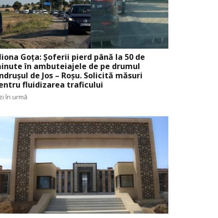
liona Goța: Șoferii pierd până la 50 de
inute în ambuteiajele de pe drumul
ndrușul de Jos – Roșu. Solicită măsuri
entru fluidizarea traficului
zi în urmă