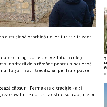
ina a reușit să deschidă un loc turistic în zona
 domeniul agricol astfel vizitatorii culeg
T
l
entru doritorii de a rămâne pentru o perioadă
G
unui foișor în stil tradițional pentru a putea
o 
ează căpșuni. Ferma are o tradiție - aici
și zarzavaturile dorite, iar strânsul căpșunelor