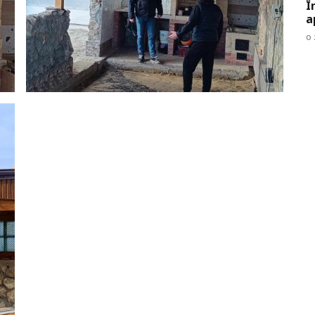
Î
a
o 