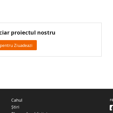
ciar proiectul nostru
pentru Ziuadeazi
r
Cahul
Știri