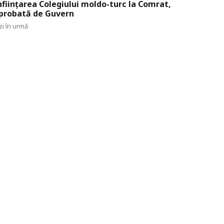
nființarea Colegiului moldo-turc la Comrat,
probată de Guvern
zi în urmă