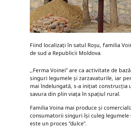
Fiind localizați în satul Roșu, familia Vo
de sud a Republicii Moldova.
,,Ferma Voinei” are ca activitate de bază
singuri legumele și zarzavaturile, iar p
mai îndelungată, s-a inițiat construcția 
savura din plin viața în spațiul rural.
Familia Voina mai produce și comercializ
consumatorii singuri își culeg legumele 
este un proces ”dulce”.