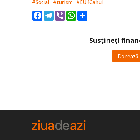
#Social
#turism
#EU4Cahul
Facebook
Telegram
Viber
WhatsApp
Share
Susțineți finan
Donează 