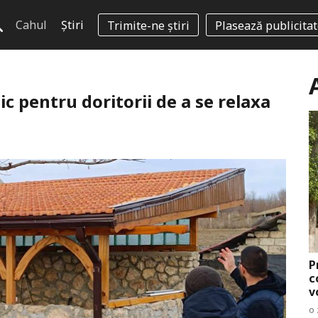
Cahul
Știri
Trimite-ne știri
Plasează publicita
tic pentru doritorii de a se relaxa
P
c
v
o 