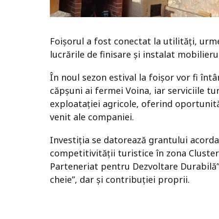
Foișorul a fost conectat la utilități, ur
lucrările de finisare și instalat mobilieru
În noul sezon estival la foișor vor fi înt
căpșuni ai fermei Voina, iar serviciile t
exploatației agricole, oferind oportunită
venit ale companiei.
Investiția se datorează grantului acorda
competitivității turistice în zona Cluster
Parteneriat pentru Dezvoltare Durabilă”
cheie”, dar și contribuției proprii.