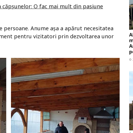
a căpșunelor: O fac mai mult din pasiune
 de persoane. Anume așa a apărut necesitatea
A
ement pentru vizitatori prin dezvoltarea unor
m
A
p
o 