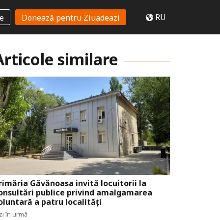
RU
te
Donează pentru Ziuadeazi
Articole similare
rimăria Găvănoasa invită locuitorii la
onsultări publice privind amalgamarea
oluntară a patru localități
zi în urmă