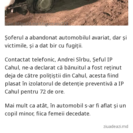
foto: https://t.me/Ungureanu112
Șoferul a abandonat automobilul avariat, dar și
victimile, și a dat bir cu fugiții.
Contactat telefonic, Andrei Sîrbu, Șeful IP
Cahul, ne-a declarat că bănuitul a fost reținut
deja de către polițiștii din Cahul, acesta fiind
plasat în izolatorul de detenție preventivă a IP
Cahul pentru 72 de ore.
Mai mult ca atât, în automobil s-ar fi aflat și un
copil minor, fiica femeii decedate.
ziuadeazi.md