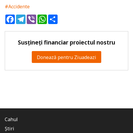
#Accidente
Facebook
Telegram
Viber
WhatsApp
Share
Susțineți financiar proiectul nostru
Donează pentru Ziuadeazi
Cahul
Știri