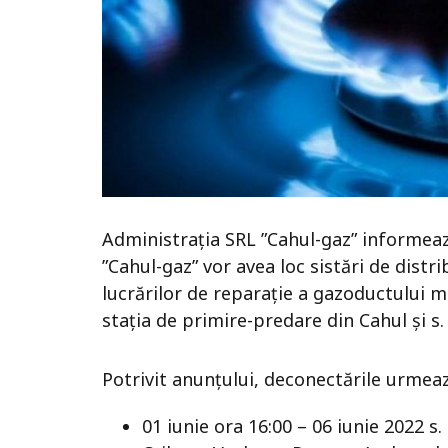
Administrația SRL ”Cahul-gaz” informează,
”Cahul-gaz” vor avea loc sistări de dist
lucrărilor de reparație a gazoductului 
stația de primire-predare din Cahul și 
Potrivit anunțului, deconectările urme
01 iunie ora 16:00 – 06 iunie 2022 s. B