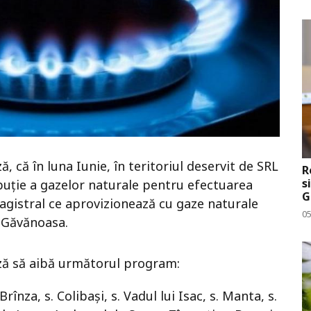
 că în luna Iunie, în teritoriul deservit de SRL
R
s
ribuție a gazelor naturale pentru efectuarea
G
magistral ce aprovizionează cu gaze naturale
0
s. Găvănoasa.
ază să aibă următorul program:
rînza, s. Colibași, s. Vadul lui Isac, s. Manta, s.