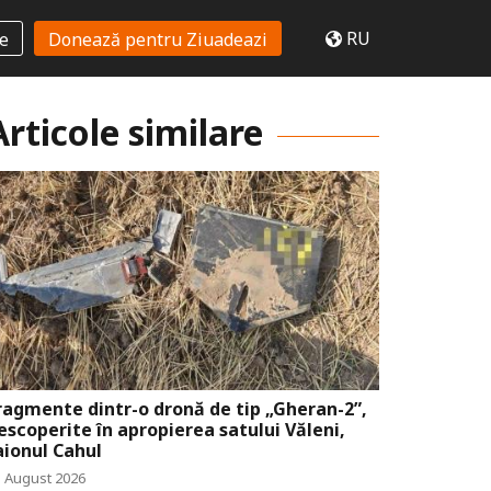
RU
te
Donează pentru Ziuadeazi
Articole similare
ragmente dintr-o dronă de tip „Gheran-2”,
escoperite în apropierea satului Văleni,
aionul Cahul
5 August 2026