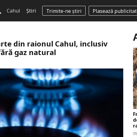
Cahul
Știri
Trimite-ne știri
Plasează publicita
te din raionul Cahul, inclusiv
fără gaz natural
F
d
r
0