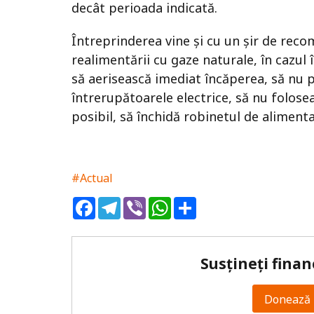
decât perioada indicată.
Întreprinderea vine și cu un șir de rec
realimentării cu gaze naturale, în cazul î
să aerisească imediat încăperea, să nu 
întrerupătoarele electrice, să nu folose
posibil, să închidă robinetul de aliment
#Actual
Facebook
Telegram
Viber
WhatsApp
Share
Susțineți finan
Donează 