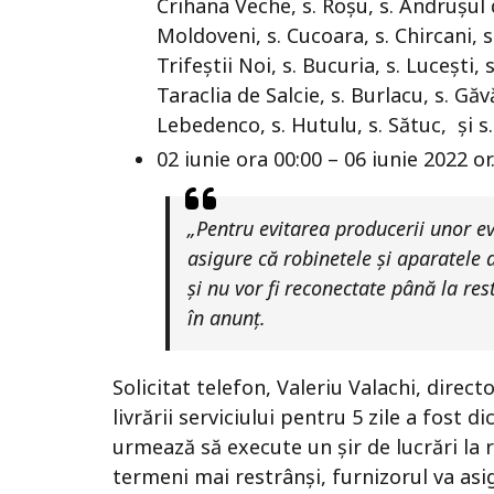
Crihana Veche, s. Roșu, s. Andrușul d
Moldoveni, s. Cucoara, s. Chircani, 
Trifeștii Noi, s. Bucuria, s. Lucești, 
Taraclia de Salcie, s. Burlacu, s. Găv
Lebedenco, s. Hutulu, s. Sătuc, și s.
02 iunie ora 00:00 – 06 iunie 2022 or
„Pentru evitarea producerii unor 
asigure că robinetele și aparatele 
și nu vor fi reconectate până la res
în anunț.
Solicitat telefon, Valeriu Valachi, direct
livrării serviciului pentru 5 zile a fost 
urmează să execute un șir de lucrări la re
termeni mai restrânși, furnizorul va as