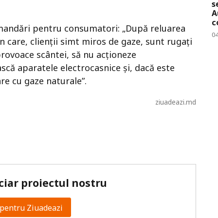
s
A
c
omandări pentru consumatori: „După reluarea
0
n care, clienții simt miros de gaze, sunt rugați
provoace scântei, să nu acționeze
ască aparatele electrocasnice și, dacă este
are cu gaze naturale”.
ziuadeazi.md
ciar proiectul nostru
pentru Ziuadeazi