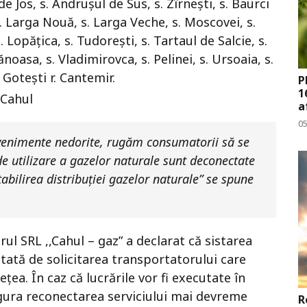
e Jos, s. Andrușul de Sus, s. Zîrnești, s. Baurci
s. Larga Nouă, s. Larga Veche, s. Moscovei, s.
s. Lopățica, s. Tudorești, s. Tartaul de Salcie, s.
ănoasa, s. Vladimirovca, s. Pelinei, s. Ursoaia, s.
 Gotești r. Cantemir.
P
1
.Cahul
a
0
evenimente nedorite, rugăm consumatorii să se
de utilizare a gazelor naturale sunt deconectate
tabilirea distribuției gazelor naturale” se spune
orul SRL ,,Cahul – gaz” a declarat că sistarea
dictată de solicitarea transportatorului care
țea. În caz că lucrările vor fi executate în
igura reconectarea serviciului mai devreme
R