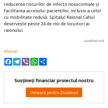
reducerea riscurilor de infecții nosocomiale și
facilitarea accesului pacienților, inclusiv a celor
cu mobilitate redusă. Spitalul Raional Cahul
deservește peste 24 de mii de locuitori ai
raionului.
ziuadeazi.md
#Social
Facebook
Telegram
Viber
WhatsApp
Share
Susțineți financiar proiectul nostru
Donează pentru Ziuadeazi