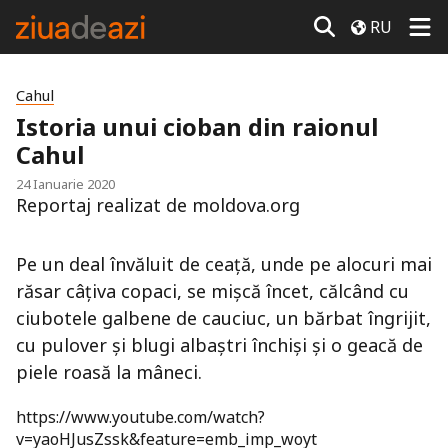
RU
Cahul
Istoria unui cioban din raionul
Cahul
24 Ianuarie 2020
Reportaj realizat de moldova.org
Pe un deal învăluit de ceață, unde pe alocuri mai
răsar câțiva copaci, se mișcă încet, călcând cu
ciubotele galbene de cauciuc, un bărbat îngrijit,
cu pulover și blugi albaștri închiși și o geacă de
piele roasă la mâneci.
https://www.youtube.com/watch?
v=yaoHJusZssk&feature=emb_imp_woyt