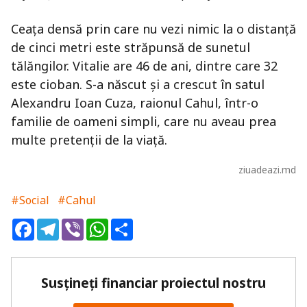
Ceața densă prin care nu vezi nimic la o distanță
de cinci metri este străpunsă de sunetul
tălăngilor. Vitalie are 46 de ani, dintre care 32
este cioban. S-a născut și a crescut în satul
Alexandru Ioan Cuza, raionul Cahul, într-o
familie de oameni simpli, care nu aveau prea
multe pretenții de la viață.
ziuadeazi.md
#Social
#Cahul
Facebook
Telegram
Viber
WhatsApp
Share
Susțineți financiar proiectul nostru