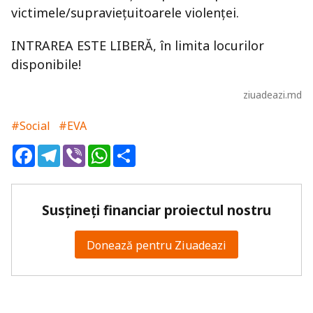
victimele/supraviețuitoarele violenței.
INTRAREA ESTE LIBERĂ, în limita locurilor
disponibile!
ziuadeazi.md
#Social
#EVA
Facebook
Telegram
Viber
WhatsApp
Share
Susțineți financiar proiectul nostru
Donează pentru Ziuadeazi