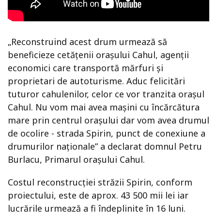
„Reconstruind acest drum urmează să
beneficieze cetăţenii oraşului Cahul, agenţii
economici care transportă mărfuri şi
proprietari de autoturisme. Aduc felicitări
tuturor cahulenilor, celor ce vor tranzita oraşul
Cahul. Nu vom mai avea maşini cu încărcătura
mare prin centrul oraşului dar vom avea drumul
de ocolire - strada Spirin, punct de conexiune a
drumurilor naţionale” a declarat domnul Petru
Burlacu, Primarul oraşului Cahul.
Costul reconstrucţiei străzii Spirin, conform
proiectului, este de aprox. 43 500 mii lei iar
lucrările urmează a fi îndeplinite în 16 luni.