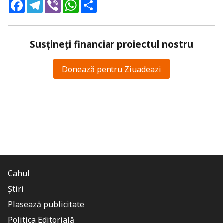
Facebook
Telegram
Viber
WhatsApp
Share
Susțineți financiar proiectul nostru
Donează pentru Ziuadeazi
Cahul
Știri
Plasează publicitate
Politica Editorială