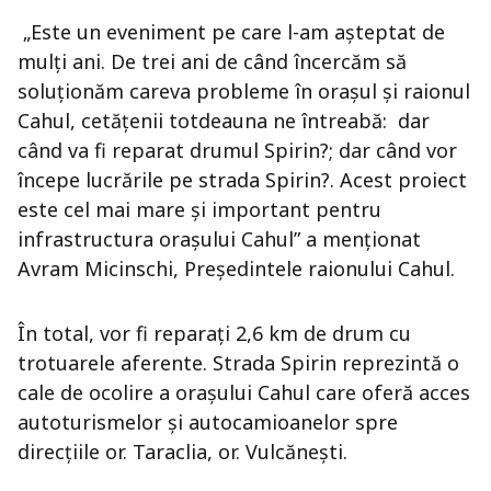
„Este un eveniment pe care l-am aşteptat de
mulţi ani. De trei ani de când încercăm să
soluţionăm careva probleme în oraşul şi raionul
Cahul, cetăţenii totdeauna ne întreabă: dar
când va fi reparat drumul Spirin?; dar când vor
începe lucrările pe strada Spirin?. Acest proiect
este cel mai mare şi important pentru
infrastructura oraşului Cahul” a menţionat
Avram Micinschi, Preşedintele raionului Cahul.
În total, vor fi reparaţi 2,6 km de drum cu
trotuarele aferente. Strada Spirin reprezintă o
cale de ocolire a oraşului Cahul care oferă acces
autoturismelor şi autocamioanelor spre
direcţiile or. Taraclia, or. Vulcăneşti.