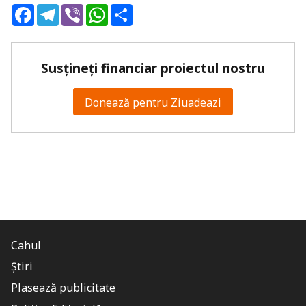
Facebook
Telegram
Viber
WhatsApp
Share
Susțineți financiar proiectul nostru
Donează pentru Ziuadeazi
Cahul
Știri
Plasează publicitate