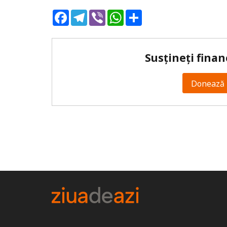
Facebook
Telegram
Viber
WhatsApp
Share
Susțineți finan
Donează 