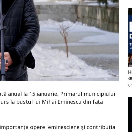
H
a
0
cată anual la 15 ianuarie, Primarul municipiului
curs la bustul lui Mihai Eminescu din fața
at importanța operei eminesciene și contribuția