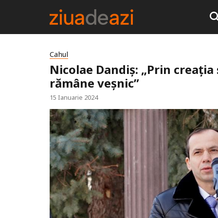
Cahul
Nicolae Dandiș: „Prin creația
rămâne veșnic”
15 Ianuarie 2024