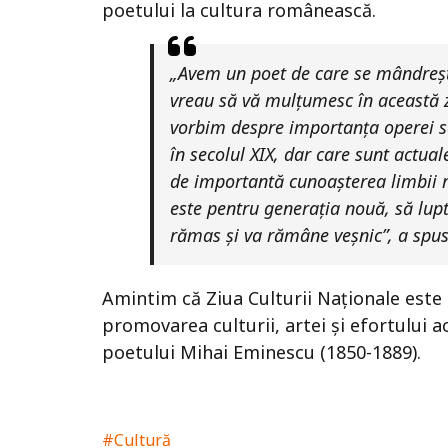
poetului la cultura românească.
„Avem un poet de care se mândreșt
vreau să vă mulțumesc în această z
vorbim despre importanța operei sa
în secolul XIX, dar care sunt actual
de importantă cunoașterea limbii ro
este pentru generația nouă, să lupt
rămas și va rămâne veșnic”, a spu
Amintim că Ziua Culturii Naționale este
promovarea culturii, artei și efortului a
poetului Mihai Eminescu (1850-1889).
#Cultură