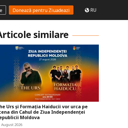
RU
te
Donează pentru Ziuadeazi
Articole similare
he Urs și Formația Haiducii vor urca pe
cena din Cahul de Ziua Independenței
epublicii Moldova
5 August 2026