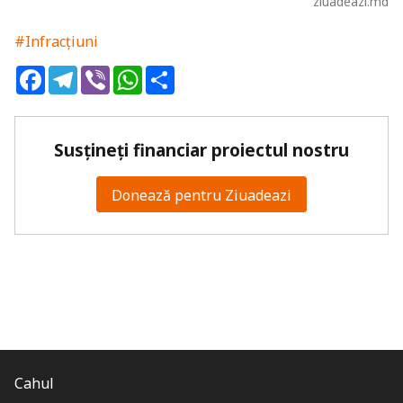
ziuadeazi.md
#Infracțiuni
Facebook
Telegram
Viber
WhatsApp
Share
Susțineți financiar proiectul nostru
Donează pentru Ziuadeazi
Cahul