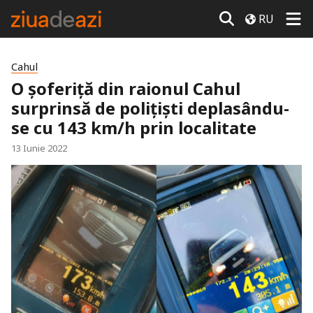
RU
Cahul
O șoferiță din raionul Cahul
surprinsă de polițiști deplasându-
se cu 143 km/h prin localitate
13 Iunie 2022