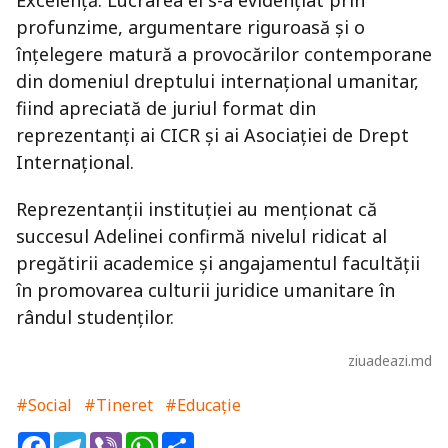
Excelență. Lucrarea ei s-a evidențiat prin
profunzime, argumentare riguroasă și o
înțelegere matură a provocărilor contemporane
din domeniul dreptului internațional umanitar,
fiind apreciată de juriul format din
reprezentanți ai CICR și ai Asociației de Drept
Internațional.
Reprezentanții instituției au menționat că
succesul Adelinei confirmă nivelul ridicat al
pregătirii academice și angajamentul facultății
în promovarea culturii juridice umanitare în
rândul studenților.
ziuadeazi.md
#Social
#Tineret
#Educație
Facebook
Telegram
Viber
WhatsApp
Share