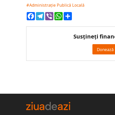
#Administrație Publică Locală
Facebook
Telegram
Viber
WhatsApp
Share
Susțineți finan
Donează 