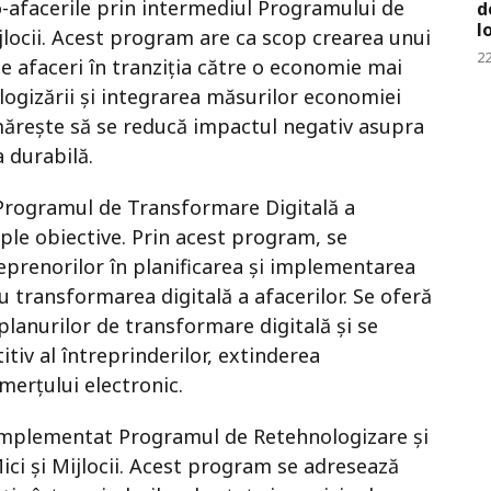
co-afacerile prin intermediul Programului de
d
l
ijlocii. Acest program are ca scop crearea unui
22
e afaceri în tranziția către o economie mai
ologizării și integrarea măsurilor economiei
rmărește să se reducă impactul negativ asupra
 durabilă.
t Programul de Transformare Digitală a
tiple obiective. Prin acest program, se
reprenorilor în planificarea și implementarea
u transformarea digitală a afacerilor. Se oferă
lanurilor de transformare digitală și se
iv al întreprinderilor, extinderea
omerțului electronic.
 implementat Programul de Retehnologizare și
Mici și Mijlocii. Acest program se adresează