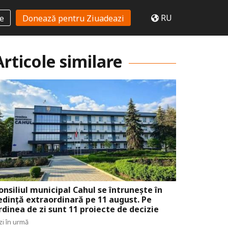
RU
te
Donează pentru Ziuadeazi
Articole similare
onsiliul municipal Cahul se întrunește în
edință extraordinară pe 11 august. Pe
rdinea de zi sunt 11 proiecte de decizie
zi în urmă