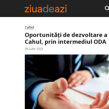
Cahul
Oportunități de dezvoltare a î
Cahul, prin intermediul ODA
06 Iulie 2023