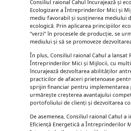
Consiliul raional Cahul încurajează și e
Ecologizare a Întreprinderilor Mici și M
mediu favorabil și susținerea mediului d
ecologică. Prin aplicarea principiilor ec
"verzi" în procesele de producție, se u
mediului și să se promoveze dezvoltarea
În plus, Consiliul raional Cahul a lansa
Întreprinderilor Mici și Mijlocii, cu mul
încurajează dezvoltarea abilităților ant
practicilor de afaceri prietenoase pentr
sprijin financiar pentru implementarea p
urmărește creșterea avantajului competit
portofoliului de clienți și dezvoltarea c
De asemenea, Consiliul raional Cahul a
Eficiență Energetică a Întreprinderilor 