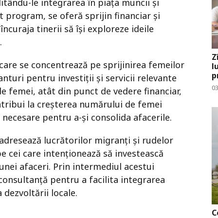
litându-le integrarea în piața muncii și
t program, se oferă sprijin financiar și
ncuraja tinerii să își exploreze ideile
.
Z
care se concentrează pe sprijinirea femeilor
l
p
uri pentru investiții și servicii relevante
03
e femei, atât din punct de vedere financiar,
ontribui la creșterea numărului de femei
 necesare pentru a-și consolida afacerile.
dresează lucrătorilor migranți și rudelor
e cei care intenționează să investească
unei afaceri. Prin intermediul acestui
consultanță pentru a facilita integrarea
dezvoltării locale.
C