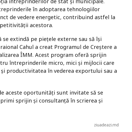
pția întreprinderilor de stat și municipale.
treprinderile în adoptarea tehnologiilor
unct de vedere energetic, contribuind astfel la
etitivității acestora.
 se extindă pe piețele externe sau să își
l raional Cahul a creat Programul de Creștere a
nalizarea ÎMM. Acest program oferă sprijin
tru întreprinderile micro, mici și mijlocii care
și productivitatea în vederea exportului sau a
e aceste oportunități sunt invitate să se
 primi sprijin și consultanță în scrierea și
ziuadeazi.md