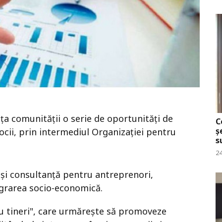
nța comunității o serie de oportunități de
C
ș
locii, prin intermediul Organizației pentru
s
24
 și consultanță pentru antreprenori,
grarea socio-economică.
u tineri", care urmărește să promoveze