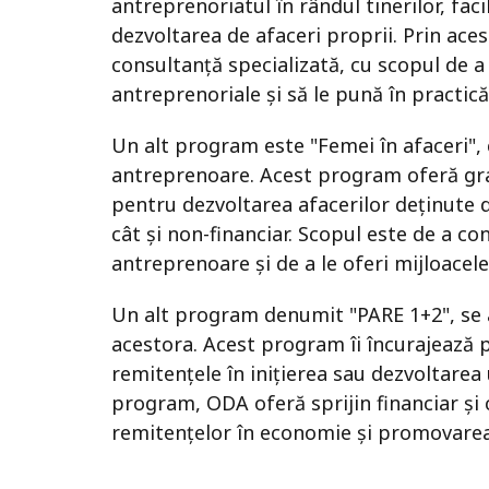
antreprenoriatul în rândul tinerilor, faci
dezvoltarea de afaceri proprii. Prin aces
consultanță specializată, cu scopul de a î
antreprenoriale și să le pună în practică
Un alt program este "Femei în afaceri", 
antreprenoare. Acest program oferă grant
pentru dezvoltarea afacerilor deținute d
cât și non-financiar. Scopul este de a c
antreprenoare și de a le oferi mijloacele
Un alt program denumit "PARE 1+2", se a
acestora. Acest program îi încurajează p
remitențele în inițierea sau dezvoltarea 
program, ODA oferă sprijin financiar și 
remitențelor în economie și promovarea 