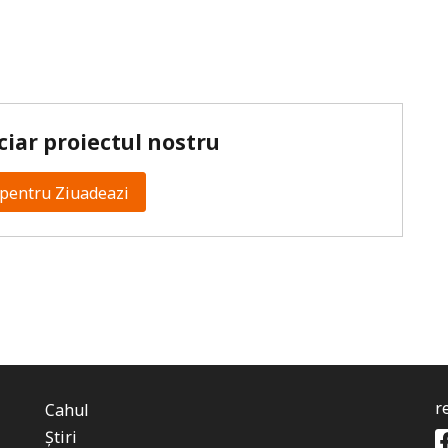
ciar proiectul nostru
pentru Ziuadeazi
r
Cahul
Știri