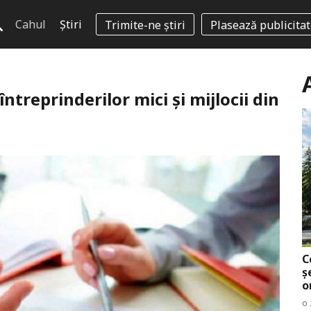
Cahul
Știri
Trimite-ne știri
Plasează publicita
ntreprinderilor mici și mijlocii din
C
ș
o
o 