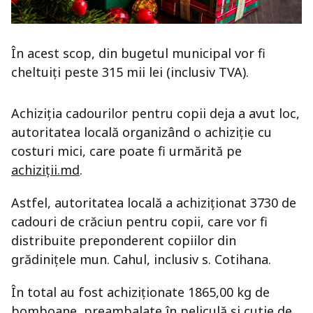
În acest scop, din bugetul municipal vor fi
cheltuiți peste 315 mii lei (inclusiv TVA).
Achiziția cadourilor pentru copii deja a avut loc,
autoritatea locală organizând o achiziție cu
costuri mici, care poate fi urmărită pe
achiziții.md
.
Astfel, autoritatea locală a achiziționat 3730 de
cadouri de crăciun pentru copii, care vor fi
distribuite preponderent copiilor din
grădinițele mun. Cahul, inclusiv s. Cotihana.
În total au fost achiziționate 1865,00 kg de
bomboane, preambalate în peliculă și cutie de