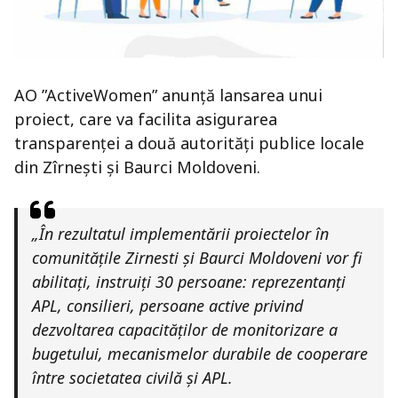
AO ”ActiveWomen” anunță lansarea unui
proiect, care va facilita asigurarea
transparenței a două autorități publice locale
din Zîrnești și Baurci Moldoveni.
„În rezultatul implementării proiectelor în
comunitățile Zirnesti și Baurci Moldoveni vor fi
abilitați, instruiți 30 persoane: reprezentanți
APL, consilieri, persoane active privind
dezvoltarea capacităților de monitorizare a
bugetului, mecanismelor durabile de cooperare
între societatea civilă și APL.