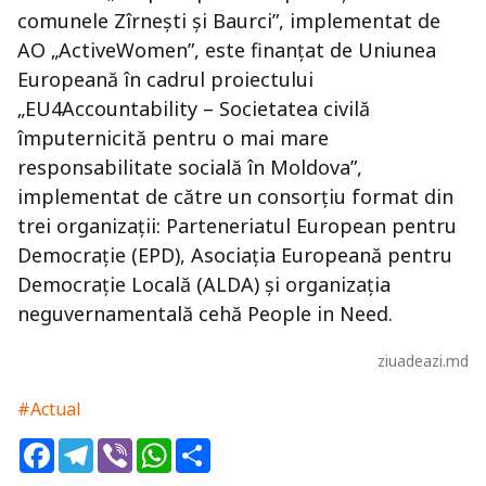
comunele Zîrnești și Baurci”, implementat de
AO „ActiveWomen”, este finanțat de Uniunea
Europeană în cadrul proiectului
„EU4Accountability – Societatea civilă
împuternicită pentru o mai mare
responsabilitate socială în Moldova”,
implementat de către un consorțiu format din
trei organizații: Parteneriatul European pentru
Democrație (EPD), Asociația Europeană pentru
Democrație Locală (ALDA) și organizația
neguvernamentală cehă People in Need.
ziuadeazi.md
#Actual
Facebook
Telegram
Viber
WhatsApp
Share