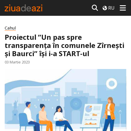
RU
Cahul
Proiectul ”Un pas spre
transparența în comunele Zîrnești
și Baurci” își i-a START-ul
03 Martie 2023