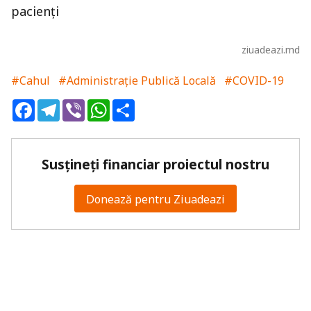
pacienți
ziuadeazi.md
#Cahul
#Administrație Publică Locală
#COVID-19
Facebook
Telegram
Viber
WhatsApp
Share
Susțineți financiar proiectul nostru
Donează pentru Ziuadeazi