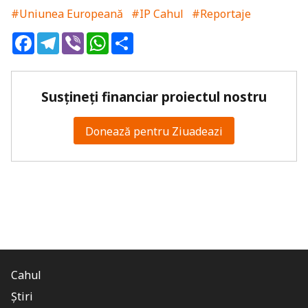
#Uniunea Europeană
#IP Cahul
#Reportaje
Facebook
Telegram
Viber
WhatsApp
Share
Susțineți financiar proiectul nostru
Donează pentru Ziuadeazi
Cahul
Știri