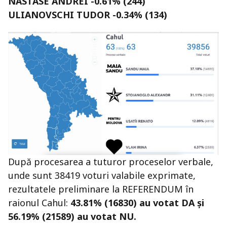
NĂSTASE ANDREI -0.61% (244)
ULIANOVSCHI TUDOR -0.34% (134)
După procesarea a tuturor proceselor verbale,
unde sunt 38419 voturi valabile exprimate,
rezultatele preliminare la REFERENDUM în
raionul Cahul:
43.81% (16830) au votat DA și
56.19% (21589) au votat NU.