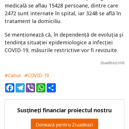
medicală se aflau 15428 persoane, dintre care
2472 sunt internate în spital, iar 3248 se află în
tratament la domiciliu.
Se menționează că, în dependență de evoluția şi
tendința situației epidemiologice a infecției
COVID-19, măsurile restrictive vor fi revizuite.
ziuadeazi.md
#Cahul
#COVID-19
Facebook
Telegram
Viber
WhatsApp
Share
Susțineți financiar proiectul nostru
Donează pentru Ziuadeazi