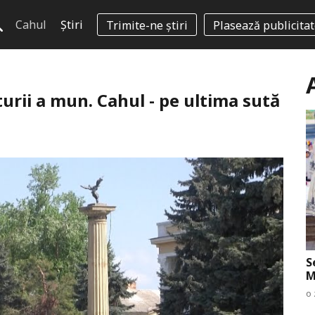
Cahul
Știri
Trimite-ne știri
Plasează publicita
turii a mun. Cahul - pe ultima sută
S
M
o 