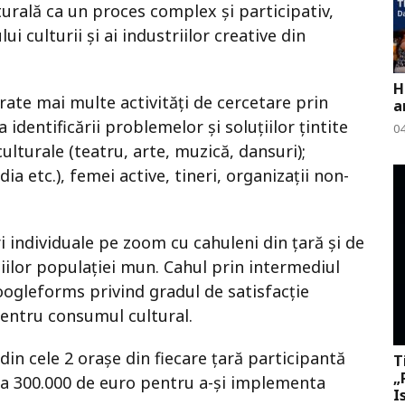
turală ca un proces complex și participativ,
i culturii și ai industriilor creative din
H
urate mai multe activități de cercetare prin
a
identificării problemelor și soluțiilor țintite
0
culturale (teatru, arte, muzică, dansuri);
ia etc.), femei active, tineri, organizații non-
i individuale pe zoom cu cahuleni din țară și de
iilor populației mun. Cahul prin intermediul
oogleforms privind gradul de satisfacție
 pentru consumul cultural.
din cele 2 orașe din fiecare țară participantă
T
„
la 300.000 de euro pentru a-și implementa
I