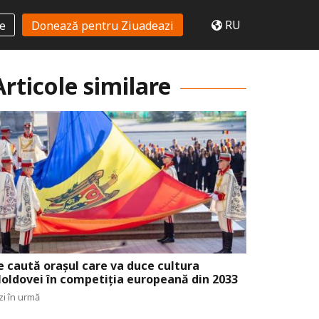
RU
te
Donează pentru Ziuadeazi
Articole similare
e caută orașul care va duce cultura
oldovei în competiția europeană din 2033
zi în urmă