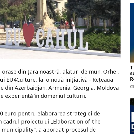
T
 orașe din țara noastră, alături de mun. Orhei,
s
R
lui EU4Culture, la o nouă inițiativă - Rețeaua
0
șe din Azerbaidjan, Armenia, Georgia, Moldova
e experiență în domeniul culturii.
00 euro pentru elaborarea strategiei de
în cadrul proiectului „Elaboration of the
 municipality”, a abordat procesul de