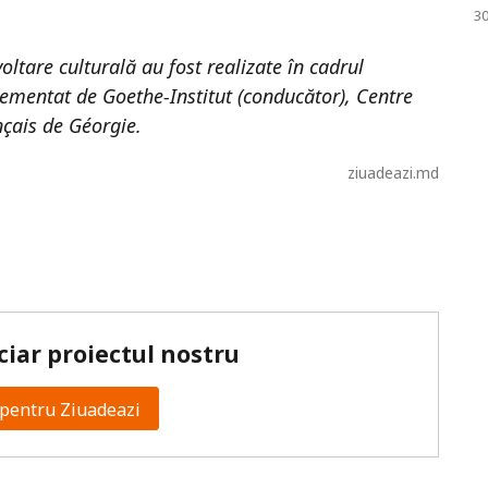
30
voltare culturală au fost realizate în cadrul
lementat de Goethe-Institut (conducător), Centre
nçais de Géorgie.
ziuadeazi.md
ciar proiectul nostru
pentru Ziuadeazi