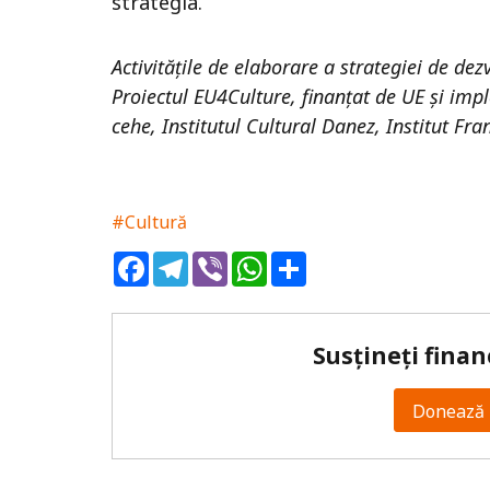
strategia.
Activitățile de elaborare a strategiei de dez
Proiectul EU4Culture, finanțat de UE și imp
cehe, Institutul Cultural Danez, Institut Fra
#Cultură
Facebook
Telegram
Viber
WhatsApp
Share
Susțineți finan
Donează 