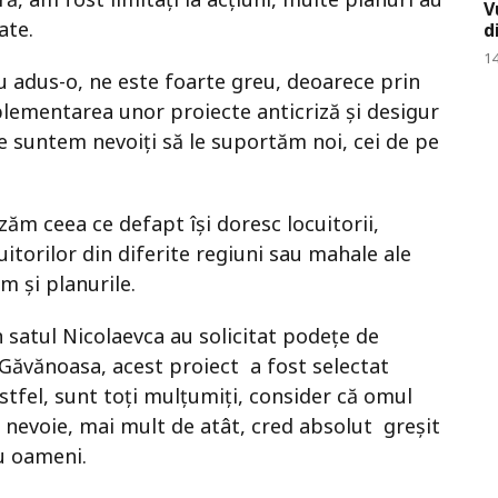
V
ate.
d
14
u adus-o, ne este foarte greu, deoarece prin
lementarea unor proiecte anticriză și desigur
te suntem nevoiți să le suportăm noi, cei de pe
zăm ceea ce defapt își doresc locuitorii,
itorilor din diferite regiuni sau mahale ale
m și planurile.
 satul Nicolaevca au solicitat podețe de
l Găvănoasa, acest proiect a fost selectat
Astfel, sunt toți mulțumiți, consider că omul
l nevoie, mai mult de atât, cred absolut greșit
u oameni.