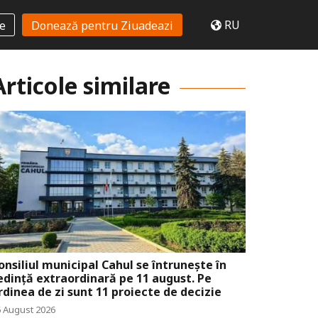
RU
te
Donează pentru Ziuadeazi
Articole similare
onsiliul municipal Cahul se întrunește în
edință extraordinară pe 11 august. Pe
rdinea de zi sunt 11 proiecte de decizie
6 August 2026