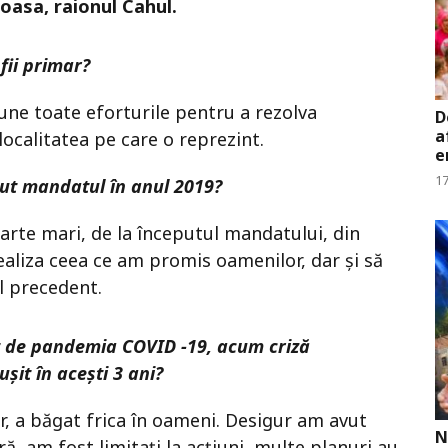
oasa, raionul Cahul.
ii primar?
ne toate eforturile pentru a rezolva
D
a
ocalitatea pe care o reprezint.
e
17
put mandatul în anul 2019?
arte mari, de la începutul mandatului, din
aliza ceea ce am promis oamenilor, dar și să
ul precedent.
 de pandemia COVID -19, acum criză
ușit în acești 3 ani?
r, a băgat frica în oameni. Desigur am avut
N
, am fost limitați la acțiuni, multe planuri au