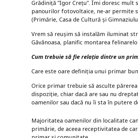
Grădiniță ”Igor Crețu”. Îmi doresc mult 
panourilor fotovoltaice, ne-ar permite 
(Primărie, Casa de Cultură și Gimnaziului
Vrem să reușim să instalăm iluminat stra
Găvănoasa, planific montarea felinarelor
Cum trebuie să fie relația dintre un pr
Care este oare definiția unui primar bun?
Orice primar trebuie să asculte părerea
dispoziție, chiar dacă are sau nu drepta
oamenilor sau dacă nu îi sta în putere 
Majoritatea oamenilor din localitate ca
primărie, de aceea receptivitatea de car
primar și comunitate.