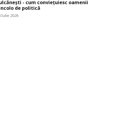
ulcănești - cum conviețuiesc oamenii
incolo de politică
 Iulie 2026