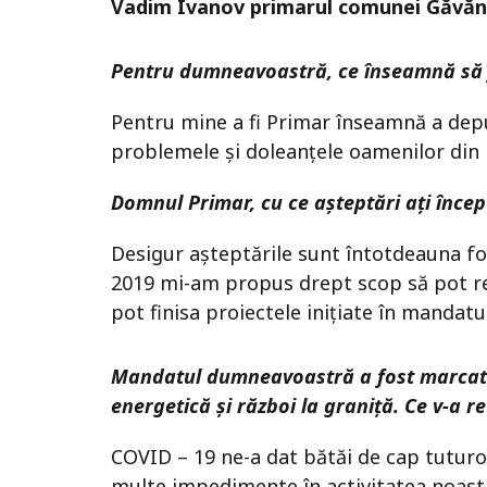
Vadim Ivanov primarul comunei Găvăn
Pentru dumneavoastră, ce înseamnă să f
Pentru mine a fi Primar înseamnă a depu
problemele și doleanțele oamenilor din l
Domnul Primar, cu ce așteptări ați înce
Desigur așteptările sunt întotdeauna fo
2019 mi-am propus drept scop să pot re
pot finisa proiectele inițiate în mandat
Mandatul dumneavoastră a fost marcat
energetică și război la graniță. Ce v-a re
COVID – 19 ne-a dat bătăi de cap tuturo
multe impedimente în activitatea noastră