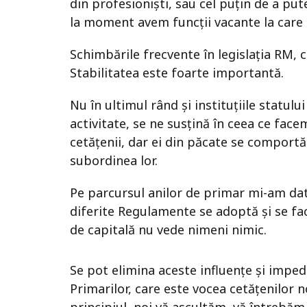
din profesioniști, sau cel puțin de a put
la moment avem funcții vacante la care 
Schimbările frecvente în legislația RM, 
Stabilitatea este foarte importantă.
Nu în ultimul rând și instituțiile statul
activitate, se ne susțină în ceea ce fac
cetățenii, dar ei din păcate se comportă
subordinea lor.
Pe parcursul anilor de primar mi-am dat
diferite Regulamente se adoptă și se fac
de capitală nu vede nimeni nimic.
Se pot elimina aceste influențe și imped
Primarilor, care este vocea cetățenilor 
principiul, noi vă ascultăm, vă întrebă