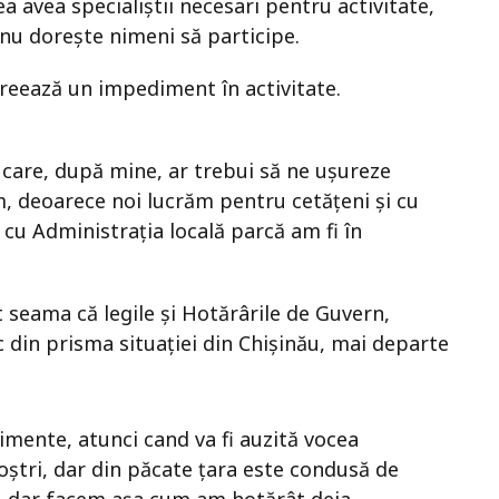
ea avea specialiștii necesari pentru activitate,
nu dorește nimeni să participe.
creează un impediment în activitate.
ui care, după mine, ar trebui să ne ușureze
em, deoarece noi lucrăm pentru cetățeni și cu
 cu Administrația locală parcă am fi în
 seama că legile și Hotărârile de Guvern,
 din prisma situației din Chișinău, mai departe
imente, atunci cand va fi auzită vocea
noștri, dar din păcate țara este condusă de
m, dar facem așa cum am hotărât deja.