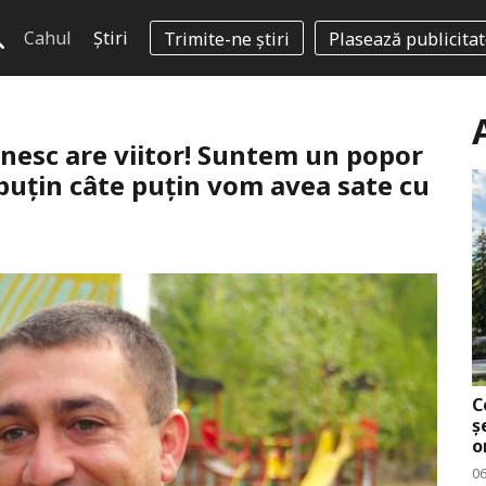
Cahul
Știri
Trimite-ne știri
Plasează publicita
nesc are viitor! Suntem un popor
puțin câte puțin vom avea sate cu
C
ș
o
0