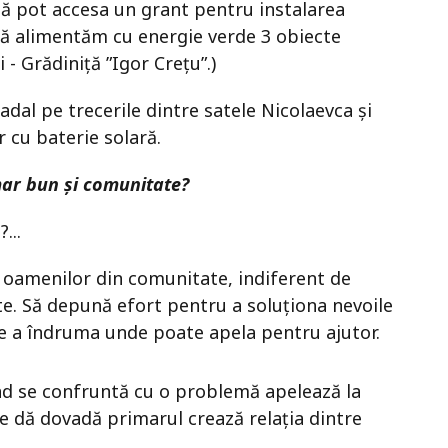
să pot accesa un grant pentru instalarea
să alimentăm cu energie verde 3 obiecte
 - Grădiniță ”Igor Crețu”.)
dal pe trecerile dintre satele Nicolaevca și
 cu baterie solară.
imar bun și comunitate?
...
 oamenilor din comunitate, indiferent de
te. Să depună efort pentru a soluționa nevoile
de a îndruma unde poate apela pentru ajutor.
nd se confruntă cu o problemă apelează la
e dă dovadă primarul crează relația dintre