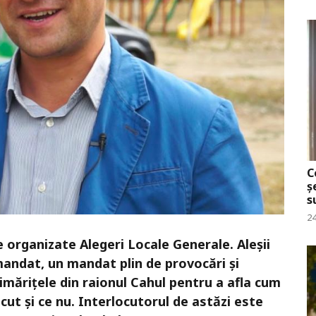
C
ș
s
24
 organizate Alegeri Locale Generale. Aleșii
e mandat, un mandat plin de provocări și
rimărițele din raionul Cahul pentru a afla cum
ăcut și ce nu. Interlocutorul de astăzi este