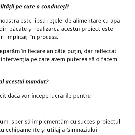
lității pe care o conduceți?
noastră este lipsa rețelei de alimentare cu apă
in păcate și realizarea acestui proiect este
ri implicați în process.
parăm în fiecare an câte puțin, dar reflectat
 intervenția pe care avem puterea să o facem
alul acestui mandat?
icit dacă vor începe lucrările pentru
rum, sper să implementăm cu succes proiectul
u echipamente și utilaj a Gimnaziului -