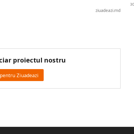
30
ziuadeazi.md
ciar proiectul nostru
pentru Ziuadeazi