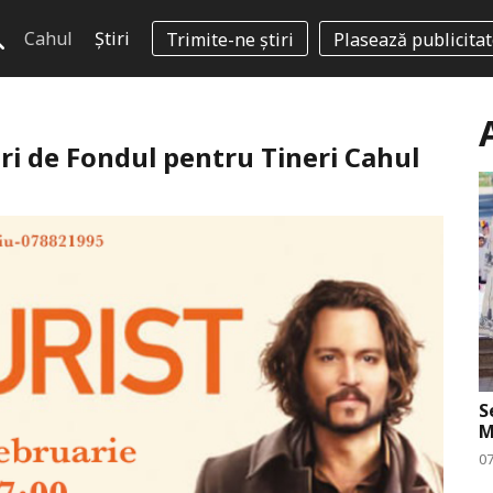
Cahul
Știri
Trimite-ne știri
Plasează publicita
ri de Fondul pentru Tineri Cahul
S
M
0