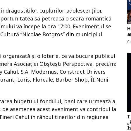
drăgostiților, cuplurilor, adolescenților,
e, oportunitatea să petreacă o seară romantică
ilmului va începe la ora 17:00. Evenimentul se
H
 Cultură ”Nicolae Botgros” din municipiul
a
0
i organizată și o loterie, ce va bucura publicul
tenerii Asociației Obștești Perspectiva, precum:
ty Cahul, S.A. Modernus, Construct Univers
aurant, Loris, Floreale, Barber Shop, ÎI Noni
tarea bugetului fondului, bani care urmează a
lor, de asemenea acest eveniment va contribui la
T
ineri Cahul în rândul tinerilor din regiunea
„
I