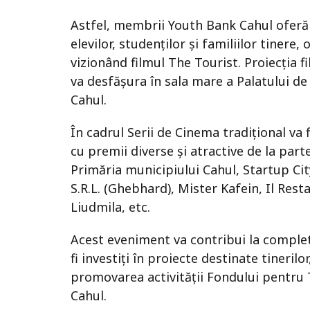
Astfel, membrii Youth Bank Cahul oferă în
elevilor, studenților și familiilor tiner
vizionând filmul The Tourist. Proiecția f
va desfășura în sala mare a Palatului de
Cahul.
În cadrul Serii de Cinema tradițional va f
cu premii diverse și atractive de la par
Primăria municipiului Cahul, Startup Ci
S.R.L. (Ghebhard), Mister Kafein, Il Rest
Liudmila, etc.
Acest eveniment va contribui la comple
fi investiți în proiecte destinate tineri
promovarea activității Fondului pentru T
Cahul.