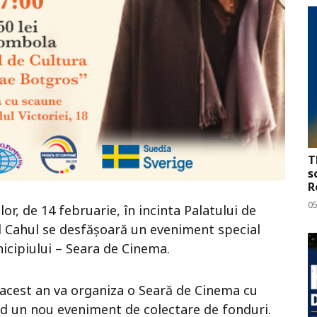
T
s
R
0
ilor, de 14 februarie, în incinta Palatului de
l Cahul se desfășoară un eveniment special
nicipiului – Seara de Cinema.
n acest an va organiza o Seară de Cinema cu
iind un nou eveniment de colectare de fonduri.