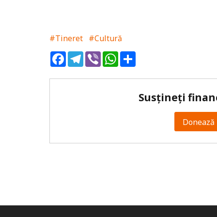
#Tineret
#Cultură
Facebook
Telegram
Viber
WhatsApp
Share
Susțineți finan
Donează 