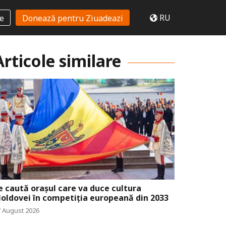
RU
te
Donează pentru Ziuadeazi
Articole similare
e caută orașul care va duce cultura
oldovei în competiția europeană din 2033
7 August 2026