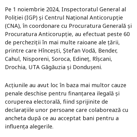
Pe 1 noiembrie 2024, Inspectoratul General al
Poliției (IGP) și Centrul Național Anticorupție
(CNA), în coordonare cu Procuratura Generală și
Procuratura Anticorupție, au efectuat peste 60
de percheziții în mai multe raioane ale țării,
printre care Hîncești, Ștefan Vodă, Bender,
Cahul, Nisporeni, Soroca, Edineț, Rîșcani,
Drochia, UTA Găgăuzia și Dondușeni.
Acțiunile au avut loc în baza mai multor cauze
penale deschise pentru finanțarea ilegală și
coruperea electorală, fiind sprijinite de
declarațiile unor persoane care colaborează cu
ancheta după ce au acceptat bani pentru a
influența alegerile.