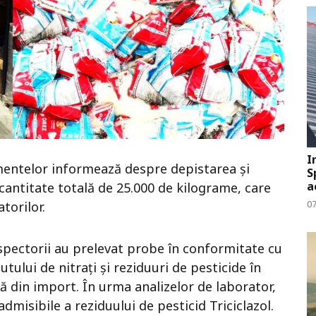
I
mentelor
informează despre depistarea și
S
a
 cantitate totală de 25.000 de kilograme, care
0
torilor.
 inspectorii au prelevat probe în conformitate cu
tului de nitrați și reziduuri de pesticide în
ă din import. În urma analizelor de laborator,
misibile a reziduului de pesticid Triciclazol.