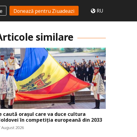
RU
te
Donează pentru Ziuadeazi
Articole similare
e caută orașul care va duce cultura
oldovei în competiția europeană din 2033
7 August 2026