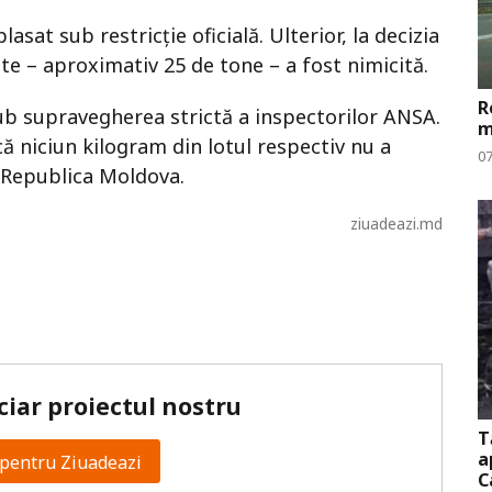
asat sub restricție oficială. Ulterior, la decizia
te – aproximativ 25 de tone – a fost nimicită.
R
ub supravegherea strictă a inspectorilor ANSA.
m
că niciun kilogram din lotul respectiv nu a
0
 Republica Moldova.
ziuadeazi.md
ciar proiectul nostru
T
a
pentru Ziuadeazi
C