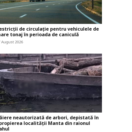
estricții de circulație pentru vehiculele de
are tonaj în perioada de caniculă
7 August 2026
ăiere neautorizată de arbori, depistată în
propierea localității Manta din raionul
ahul