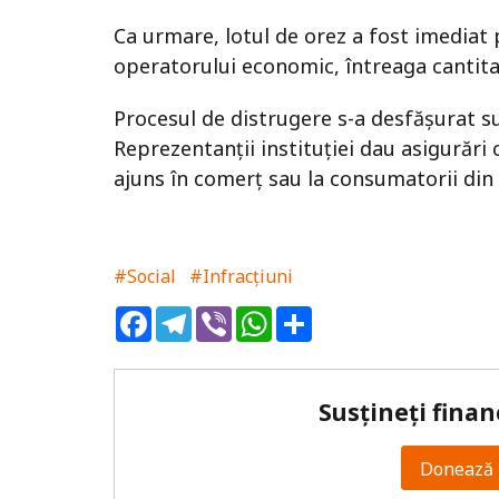
Ca urmare, lotul de orez a fost imediat pl
operatorului economic, întreaga cantita
Procesul de distrugere s-a desfășurat s
Reprezentanții instituției dau asigurări 
ajuns în comerț sau la consumatorii din
#Social
#Infracțiuni
Facebook
Telegram
Viber
WhatsApp
Share
Susțineți finan
Donează 