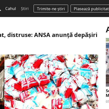
Cahul
Știri
Trimite-ne știri
Plasează publicita
t, distruse: ANSA anunță depășiri
S
M
0