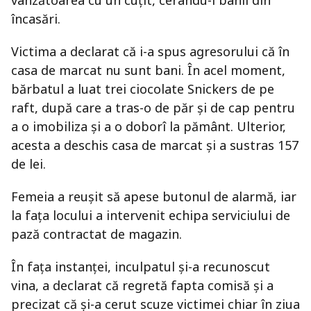
vânzătoarea cu un cuțit, cerându-i banii din
încasări.
Victima a declarat că i-a spus agresorului că în
casa de marcat nu sunt bani. În acel moment,
bărbatul a luat trei ciocolate Snickers de pe
raft, după care a tras-o de păr și de cap pentru
a o imobiliza și a o doborî la pământ. Ulterior,
acesta a deschis casa de marcat și a sustras 157
de lei.
Femeia a reușit să apese butonul de alarmă, iar
la fața locului a intervenit echipa serviciului de
pază contractat de magazin.
În fața instanței, inculpatul și-a recunoscut
vina, a declarat că regretă fapta comisă și a
precizat că și-a cerut scuze victimei chiar în ziua