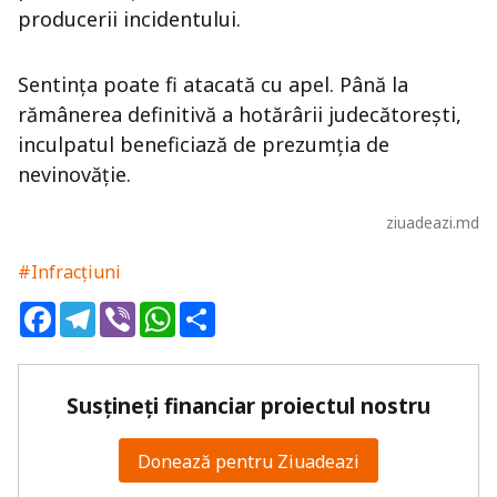
producerii incidentului.
Sentința poate fi atacată cu apel. Până la
rămânerea definitivă a hotărârii judecătorești,
inculpatul beneficiază de prezumția de
nevinovăție.
ziuadeazi.md
#Infracțiuni
Facebook
Telegram
Viber
WhatsApp
Share
Susțineți financiar proiectul nostru
Donează pentru Ziuadeazi