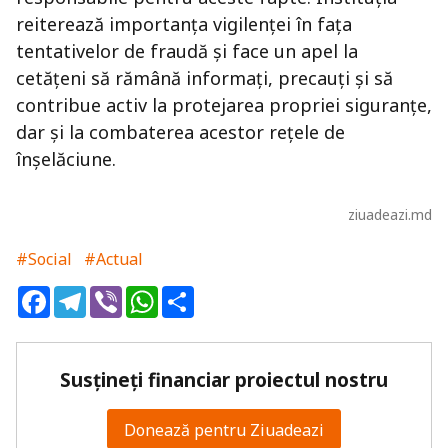
reiterează importanța vigilenței în fața
tentativelor de fraudă și face un apel la
cetățeni să rămână informați, precauți și să
contribue activ la protejarea propriei siguranțe,
dar și la combaterea acestor rețele de
înșelăciune.
ziuadeazi.md
#Social
#Actual
Facebook
Telegram
Viber
WhatsApp
Share
Susțineți financiar proiectul nostru
Donează pentru Ziuadeazi