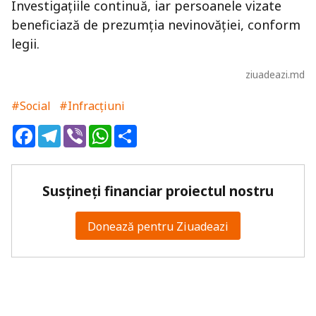
Investigațiile continuă, iar persoanele vizate
beneficiază de prezumția nevinovăției, conform
legii.
ziuadeazi.md
#Social
#Infracțiuni
Facebook
Telegram
Viber
WhatsApp
Share
Susțineți financiar proiectul nostru
Donează pentru Ziuadeazi