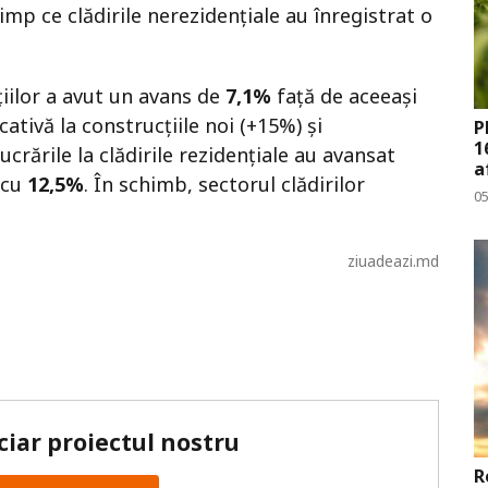
 timp ce clădirile nerezidențiale au înregistrat o
țiilor a avut un avans de
7,1%
față de aceeași
ativă la construcțiile noi (+15%) și
P
1
ucrările la clădirile rezidențiale au avansat
a
i cu
12,5%
. În schimb, sectorul clădirilor
0
ziuadeazi.md
ciar proiectul nostru
R