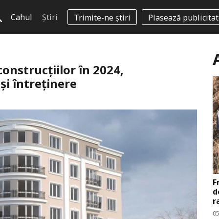
Cahul
Știri
Trimite-ne știri
Plasează publicita
onstrucțiilor în 2024,
și întreținere
F
d
r
0