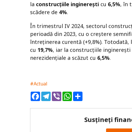
la
construcțiile inginerești
cu
6,5%
, în
scădere de
4%
.
În trimestrul IV 2024, sectorul construc
perioadă din 2023, cu o creștere semnific
întreținerea curentă (+9,8%). Totodată, l
cu
19,7%
, iar la construcțiile inginereșt
nerezidențiale a scăzut cu
6,5%
.
#Actual
Facebook
Telegram
Viber
WhatsApp
Share
Susțineți finan