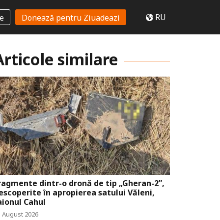
RU
te
Donează pentru Ziuadeazi
Articole similare
ragmente dintr-o dronă de tip „Gheran-2”,
escoperite în apropierea satului Văleni,
aionul Cahul
5 August 2026