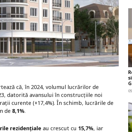
R
s
G
tează că, în 2024, volumul lucrărilor de
0
3, datorită avansului în construcțiile noi
arații curente (+17,4%). În schimb, lucrările de
in de
8,1%
.
irile rezidențiale
au crescut cu
15,7%
, iar