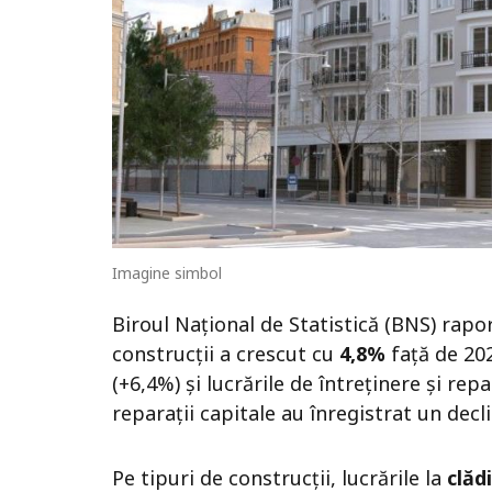
Imagine simbol
Biroul Național de Statistică (BNS) rapor
construcții a crescut cu
4,8%
față de 202
(+6,4%) și lucrările de întreținere și rep
reparații capitale au înregistrat un decl
Pe tipuri de construcții, lucrările la
clăd