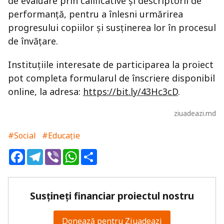
de evaluare prin calificative și descriptorii de
performanță, pentru a înlesni urmărirea
progresului copiilor și susținerea lor în procesul
de învățare.
Instituțiile interesate de participarea la proiect
pot completa formularul de înscriere disponibil
online, la adresa:
https://bit.ly/43Hc3cD
.
ziuadeazi.md
#Social
#Educație
Facebook
Telegram
Viber
WhatsApp
Share
Susțineți financiar proiectul nostru
Donează pentru Ziuadeazi