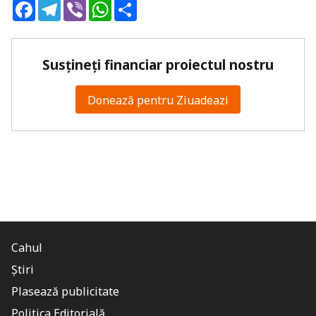
Facebook
Telegram
Viber
WhatsApp
Share
Susțineți financiar proiectul nostru
Donează pentru Ziuadeazi
Cahul
Știri
Plasează publicitate
Politica Editorială