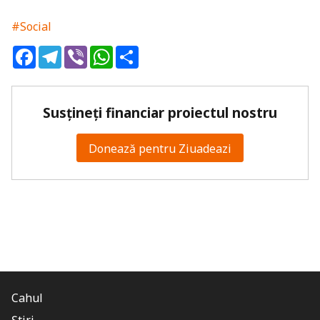
#Social
Facebook
Telegram
Viber
WhatsApp
Share
Susțineți financiar proiectul nostru
Donează pentru Ziuadeazi
Cahul