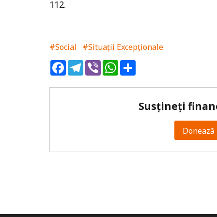
112.
#Social
#Situații Excepționale
Facebook
Telegram
Viber
WhatsApp
Share
Susțineți finan
Donează 