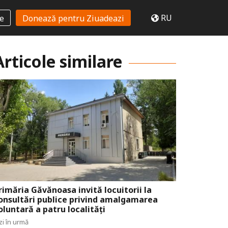
RU
te
Donează pentru Ziuadeazi
Articole similare
rimăria Găvănoasa invită locuitorii la
onsultări publice privind amalgamarea
oluntară a patru localități
zi în urmă