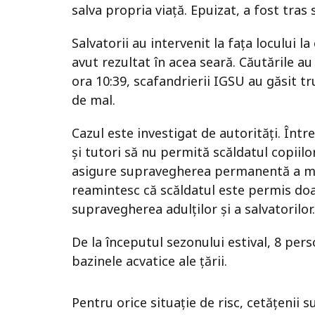
salva propria viață. Epuizat, a fost tras
Salvatorii au intervenit la fața locului l
avut rezultat în acea seară. Căutările au f
ora 10:39, scafandrierii IGSU au găsit tru
de mal.
Cazul este investigat de autorități. Înt
și tutori să nu permită scăldatul copiilo
asigure supravegherea permanentă a mino
reamintesc că scăldatul este permis doa
supravegherea adulților și a salvatorilor.
De la începutul sezonului estival, 8 pers
bazinele acvatice ale țării.
Pentru orice situație de risc, cetățenii 