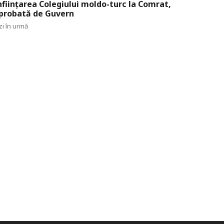
nființarea Colegiului moldo-turc la Comrat,
probată de Guvern
zi în urmă