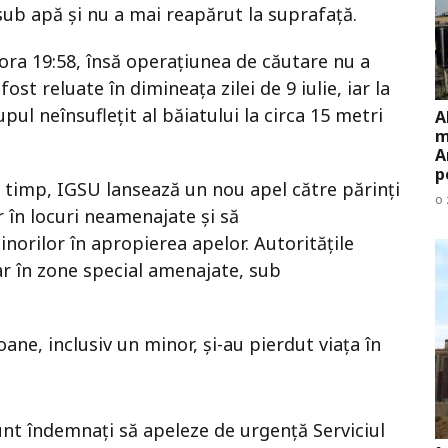
 sub apă și nu a mai reapărut la suprafață.
a ora 19:58, însă operațiunea de căutare nu a
ost reluate în dimineața zilei de 9 iulie, iar la
pul neînsuflețit al băiatului la circa 15 metri
A
m
A
p
re timp, IGSU lansează un nou apel către părinți
o 
r în locuri neamenajate și să
rilor în apropierea apelor. Autoritățile
r în zone special amenajate, sub
oane, inclusiv un minor, și-au pierdut viața în
sunt îndemnați să apeleze de urgență Serviciul