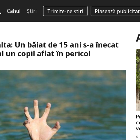
Cahul
Știri
Trimite-ne știri
Plasează publicita
alta: Un băiat de 15 ani s-a înecat
 un copil aflat în pericol
P
c
v
o 