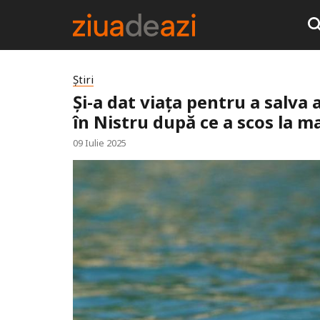
Știri
Și-a dat viața pentru a salva 
în Nistru după ce a scos la mal
09 Iulie 2025