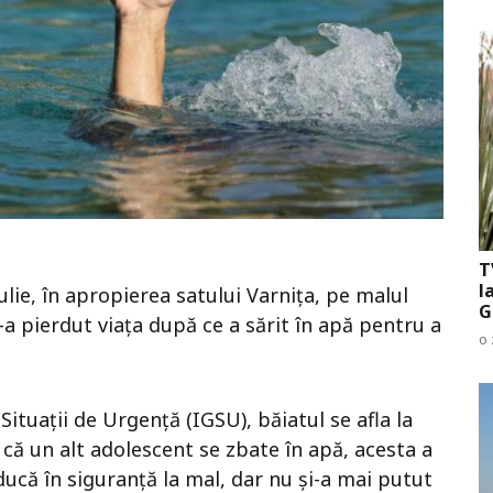
T
l
iulie, în apropierea satului Varnița, pe malul
G
-a pierdut viața după ce a sărit în apă pentru a
o 
ituații de Urgență (IGSU), băiatul se afla la
că un alt adolescent se zbate în apă, acesta a
aducă în siguranță la mal, dar nu și-a mai putut