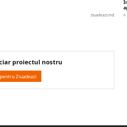
Î
a
o 
ziuadeazi.md
ciar proiectul nostru
pentru Ziuadeazi