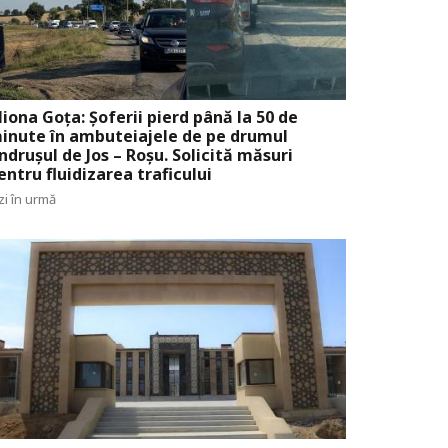
liona Goța: Șoferii pierd până la 50 de
inute în ambuteiajele de pe drumul
ndrușul de Jos – Roșu. Solicită măsuri
entru fluidizarea traficului
zi în urmă