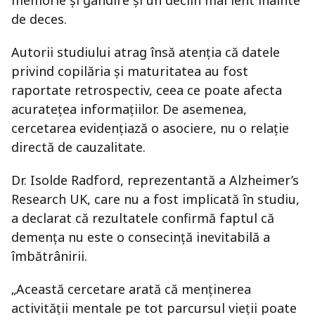
memorie și gândire și un declin mai lent înainte
de deces.
Autorii studiului atrag însă atenția că datele
privind copilăria și maturitatea au fost
raportate retrospectiv, ceea ce poate afecta
acuratețea informațiilor. De asemenea,
cercetarea evidențiază o asociere, nu o relație
directă de cauzalitate.
Dr. Isolde Radford, reprezentantă a Alzheimer’s
Research UK, care nu a fost implicată în studiu,
a declarat că rezultatele confirmă faptul că
demența nu este o consecință inevitabilă a
îmbătrânirii.
„Această cercetare arată că menținerea
activității mentale pe tot parcursul vieții poate