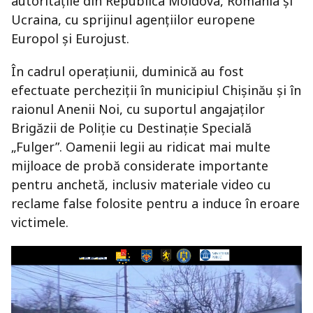
autoritățile din Republica Moldova, România și
Ucraina, cu sprijinul agențiilor europene
Europol și Eurojust.
În cadrul operațiunii, duminică au fost
efectuate percheziții în municipiul Chișinău și în
raionul Anenii Noi, cu suportul angajaților
Brigăzii de Poliție cu Destinație Specială
„Fulger”. Oamenii legii au ridicat mai multe
mijloace de probă considerate importante
pentru anchetă, inclusiv materiale video cu
reclame false folosite pentru a induce în eroare
victimele.