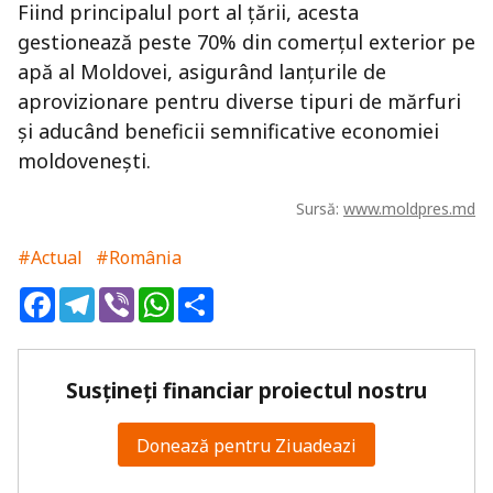
Fiind principalul port al țării, acesta
gestionează peste 70% din comerțul exterior pe
apă al Moldovei, asigurând lanțurile de
aprovizionare pentru diverse tipuri de mărfuri
și aducând beneficii semnificative economiei
moldovenești.
Sursă:
www.moldpres.md
#Actual
#România
Facebook
Telegram
Viber
WhatsApp
Share
Susțineți financiar proiectul nostru
Donează pentru Ziuadeazi