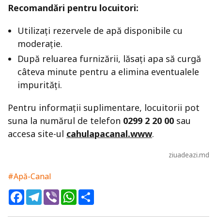
Recomandări pentru locuitori:
Utilizați rezervele de apă disponibile cu
moderație.
După reluarea furnizării, lăsați apa să curgă
câteva minute pentru a elimina eventualele
impurități.
Pentru informații suplimentare, locuitorii pot
suna la numărul de telefon
0299 2 20 00
sau
accesa site-ul
cahulapacanal.www
.
ziuadeazi.md
#Apă-Canal
Facebook
Telegram
Viber
WhatsApp
Share